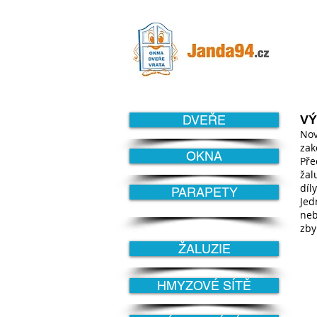
DVEŘE
VÝ
Nov
zak
OKNA
Pře
žal
díly
PARAPETY
Jed
neb
zbyl
ŽALUZIE
HMYZOVÉ SÍTĚ