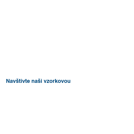
Navštivte naši vzorkovou
kancelář
Mánesova 497
349 01 Stříbro
(okres Tachov, Plzeňský kraj)
vchod z ulice Mánesova
Mobil: