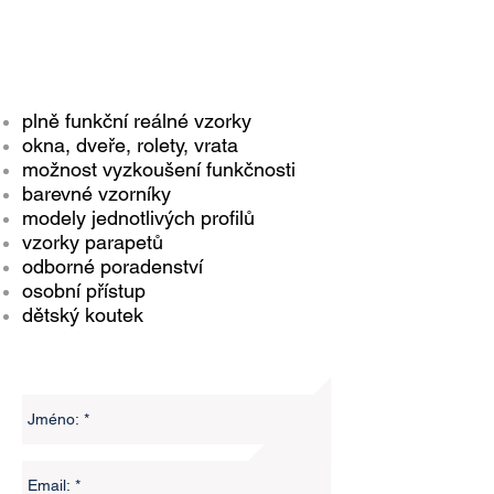
vzorky
MÁNESOVA 497
34901 STŘÍBRO
Mobil:
603 164 153
plně funkční reálné vzorky
okna, dveře, rolety, vrata
Vzorková kancelář
možnost vyzkoušení funkčnosti
+420 724 802 354
barevné vzorníky
modely jednotlivých profilů
e-mail:
janda94@seznam.cz
vzorky parapetů
odborné poradenství
Otevírací doba
osobní přístup
pondělí – pátek
dětský koutek
08:00 - 12:30
13:00 –16:30