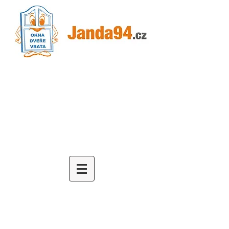
Obchodní kancelář s
reálnými produktovými