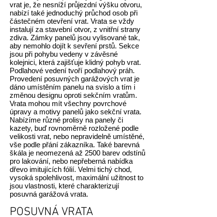
vrat je, že nesníží průjezdní výšku otvoru,
nabízí také jednoduchý průchod osob při
částečném otevření vrat. Vrata se vždy
instalují za stavební otvor, z vnitřní strany
zdiva. Zámky panelů jsou vylisované tak,
aby nemohlo dojít k sevření prstů. Sekce
jsou při pohybu vedeny v závěsné
kolejnici, která zajišťuje klidný pohyb vrat.
Podlahové vedení tvoří podlahový práh.
Provedení posuvných garážových vrat je
dáno umístěním panelu na svislo a tím i
změnou designu oproti sekčním vratům.
Vrata mohou mít všechny povrchové
úpravy a motivy panelů jako sekční vrata.
Nabízíme různé prolisy na panely či
kazety, buď rovnoměrně rozložené podle
velikosti vrat, nebo nepravidelně umístěné,
vše podle přání zákazníka. Také barevná
škála je neomezená až 2500 barev odstínů
pro lakování, nebo nepřeberná nabídka
dřevo imitujících fólií. Velmi tichý chod,
vysoká spolehlivost, maximální užitnost to
jsou vlastnosti, které charakterizují
posuvná garážová vrata.
POSUVNÁ VRATA