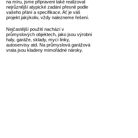
na míru, jsme připraveni také realizovat
nejrůznější atypické zadání přesně podle
vašeho přání a specifikace. Ať je váš
projekt jakýkoliv, vždy nalezneme řešení.
Nejčastější použití nachází v
průmyslových objektech, jako jsou výrobní
haly, garáže, sklady, mycí linky,
autoservisy atd. Na průmyslová garážová
vrata jsou kladeny mimořádné nároky.
Potýkají se s každodenním náročným
provozem, kdy dostanou opravdu zabrat.
Jsme schopni vyrobit i ta nejnáročnější
vrata. Hlavní předností našich
průmyslových vrat je jejich spolehlivost,
jednoduchá obsluha, dlouhá životnost,
vysoká bezpečnost, atraktivní design,
snížení hladiny hluku a tepelných ztrát,
snadná údržba, rychlá montáž a
komplexní služby dodávky na klíč.
Průmyslová vrata se skládají z hliníkových
nebo železných lamel, jež jsou umístěny
nad sebou. Vnější vzhled určuje
rozhodujícím měrou dojem z budovy,
hliníkové lamely lze opatřit nástřikem v
nepřeberném množství barev. Ocelové