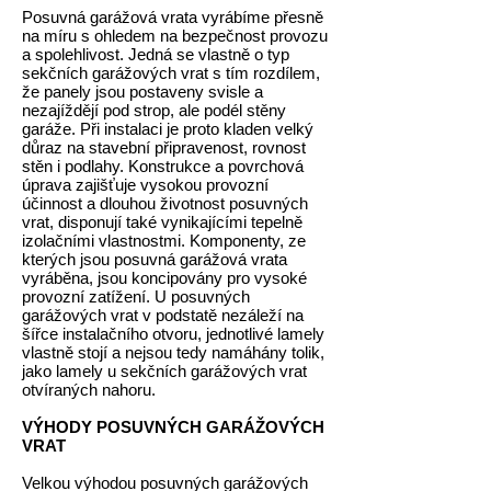
Posuvná garážová vrata vyrábíme přesně
na míru s ohledem na bezpečnost provozu
a spolehlivost. Jedná se vlastně o typ
sekčních garážových vrat s tím rozdílem,
že panely jsou postaveny svisle a
nezajíždějí pod strop, ale podél stěny
garáže. Při instalaci je proto kladen velký
důraz na stavební připravenost, rovnost
stěn i podlahy. Konstrukce a povrchová
úprava zajišťuje vysokou provozní
účinnost a dlouhou životnost posuvných
vrat, disponují také vynikajícími tepelně
izolačními vlastnostmi. Komponenty, ze
kterých jsou posuvná garážová vrata
vyráběna, jsou koncipovány pro vysoké
provozní zatížení. U posuvných
garážových vrat v podstatě nezáleží na
šířce instalačního otvoru, jednotlivé lamely
vlastně stojí a nejsou tedy namáhány tolik,
jako lamely u sekčních garážových vrat
otvíraných nahoru.
VÝHODY POSUVNÝCH GARÁŽOVÝCH
VRAT
Velkou výhodou posuvných garážových