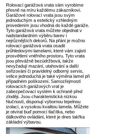
Rolovací garážová vrata vám vyrobíme
přesně na míru každému zákazníkovi.
Garážové rolovací vrata jsou svým
jednoduchým a estetický vzhledným
provedením jsou vhodná do každé garáže.
Tyto garážová vrata můžete objednat v
nadstandardním výběru barev i
nejrůznějších dekorů. Na přání je možno
rolovací garážová vrata osadit
průhledovými lamelami, které vám zajistí
prosvětlení vnitřního prostoru. Tyto vrata
jsou převážně bezúdržbová, takže
nevyžadují mazání, utahování a další
seřizování či pravidelný odborný servis,
velice jednoduchá je také výměna lamel při
případném poškození. Samozřejmostí
rolovacích garážových vrat je
zabezpečovací systém k ochraně před
zloději. Jsou charakteristická nízkou
hlučností, disponují výbornou tepelnou
izolací, a vysokou kvalitou lamela. Můžete
je otvírat buď pomocí tlačítka, nebo
dálkového ovládání, které je dnes takřka
základní výbavou.