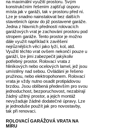
na maximální využití prostoru. Svým
konstrukčním řešením zajišťují úsporu
místa jak v garáži, tak v prostoru před ní.
Lze je snadno nainstalovat bez dalších
stavebních úprav do již postavené garáže.
Jedna z hlavních předností rolovacích
garážových vrat je zachování prostoru pod
stropem garáže. Tento prostor je možno
dále využít například k zavěšení
nejrůznějších věcí jako lyží, kol, atd.
Využití těchto vrat ovšem nekončí pouze u
garáží, lze jimi zabezpečit jakýkoliv
potřebný prostor. Rolovací vrata z
hliníkových nebo ocelových lamel, jež jsou
umístěny nad sebou. Ovládání je řešeno
pružinou, nebo elektropohonem. Rolovací
vrata je vždy nutno osadit protipádovou
brzdou. Jsou oblíbená především pro svou
jednoduchost, bezporuchovost, nezabírají
žádný užitný prostor, a jejich montáž
nevyžaduje žádné dodatečné úpravy. Lze
je jednoduše použít jak pro novostavby,
tak při renovaci.
ROLOVACÍ GARÁŽOVÁ VRATA NA
MÍRU