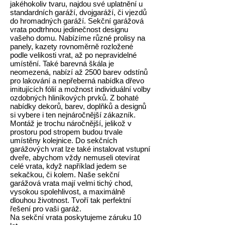
jakéhokoliv tvaru, najdou své uplatnění u
standardních garáží, dvojgaráží, či vjezdů
do hromadných garáží. Sekční garážová
vrata podtrhnou jedinečnost designu
vašeho domu. Nabízíme různé prolisy na
panely, kazety rovnoměrně rozložené
podle velikosti vrat, až po nepravidelné
umístění. Také barevná škála je
neomezená, nabízí až 2500 barev odstínů
pro lakování a nepřeberná nabídka dřevo
imitujících fólií a možnost individuální volby
ozdobných hliníkových prvků. Z bohaté
nabídky dekorů, barev, doplňků a designů
si vybere i ten nejnáročnější zákazník.
Montáž je trochu náročnější, jelikož v
prostoru pod stropem budou trvale
umístěny kolejnice. Do sekčních
garážových vrat lze také instalovat vstupní
dveře, abychom vždy nemuseli otevírat
celé vrata, když například jedem se
sekačkou, či kolem. Naše sekční
garážová vrata mají velmi tichý chod,
vysokou spolehlivost, a maximálně
dlouhou životnost. Tvoří tak perfektní
řešení pro vaši garáž.
Na sekční vrata poskytujeme záruku 10