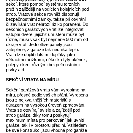
sekcí, které pomocí systému torzních
pružin zajíždějí na vodících kolejnicích pod
strop. Vratové sekce rovněž disponují
bezpečnostními zámky, takže při otvírání
či zavírání vrat nehrozí riziko poranění. Do
sekčních garážových vrat lze integrovat
vstupní dveře, jejichž umístění může být
různé, musí však být nejméně 500 mm od
okraje vrat. Jednotlivé panely jsou
zateplené, z garáže tak neuniká teplo.
Vrata lze doplit dalšími doplňky jako
větracími mřížkami, několika tyty okének,
polepy oken, různými bezpečnostními
prvky atd.
SEKČNÍ VRATA NA MÍRU
Sekční garážová vrata vám vyrobíme na
míru, přesně podle vašich přání. Vyrobena
jsou z nejkvalitnějších materiálů s
důrazem na vysokou úroveň zpracování.
Vrata se otevírají svisle a zajíždějí pod
strop garáže, díky tomu poskytují
maximum místa pro parkování jak uvnitř
garáže, tak i v prostoru před ní. Vzhledem
ke své konstrukci jsou vhodná pro garáže