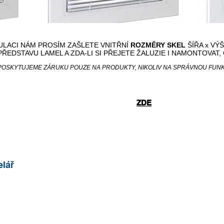
ULACI NÁM PROSÍM ZAŠLETE VNITŘNÍ
ROZMĚRY SKEL
ŠÍŘA x VÝ
EDSTAVU LAMEL A ZDA-LI SI PŘEJETE ŽALUZIE I NAMONTOVAT, 
, POSKYTUJEME ZÁRUKU POUZE NA PRODUKTY, NIKOLIV NA SPRÁVNOU FUN
V PŘÍPADĚ ZÁJMU NÁS KONTAKTUJTE
NEBO NAVŠTIVTE
ZDE
elář