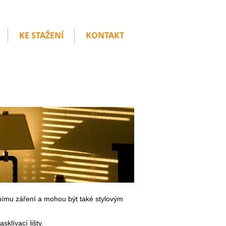
KE STAŽENÍ
KONTAKT
čnímu záření a mohou být také stylovým
klívací lišty.