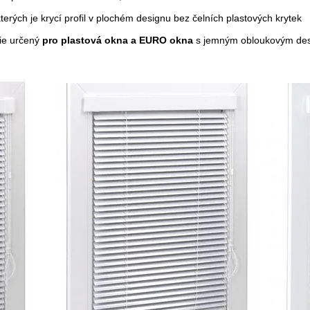
kterých je krycí profil v plochém designu bez čelních plastových krytek
zie určený
pro plastová okna a EURO okna
s jemným obloukovým desig