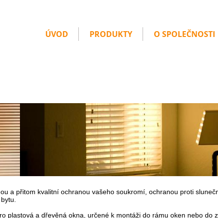
ÚVOD
PRODUKTY
O SPOLEČNOSTI
chou a přitom kvalitní ochranou vašeho soukromí, ochranou proti slune
bytu.
ro plastová a dřevěná okna, určené k montáži do rámu oken nebo do zas